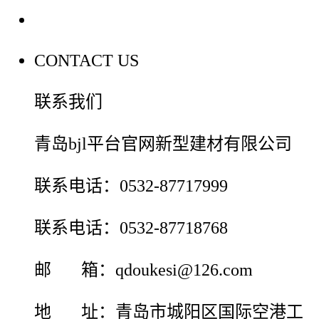
联系我们
CONTACT US
联系我们
青岛bjl平台官网新型建材有限公司
联系电话：0532-87717999
联系电话：0532-87718768
邮 箱：qdoukesi@126.com
地 址：青岛市城阳区国际空港工