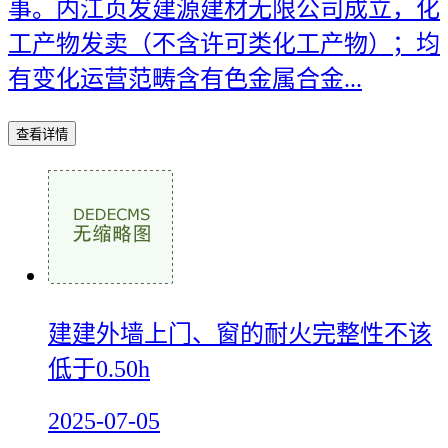
事。内江页发建源建材无限公司成立，化
工产物发卖（不含许可类化工产物）；均
有变化运营范畴含有色金属合金...
查看详情
建建外墙上门、窗的耐火完整性不该
低于0.50h
2025-07-05