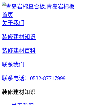
首页
关于我们
装修建材知识
装修建材百科
联系我们
联系电话：0532-87717999
装修建材知识