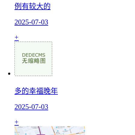
例有较大的
2025-07-03
+
多的幸福晚年
2025-07-03
+