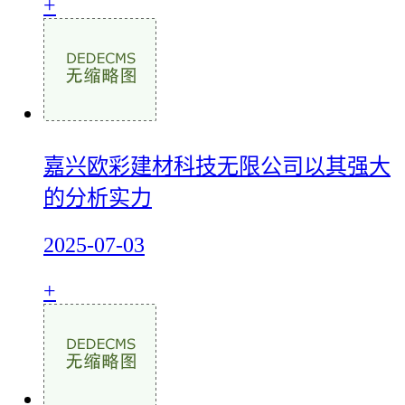
+
嘉兴欧彩建材科技无限公司以其强大
的分析实力
2025-07-03
+