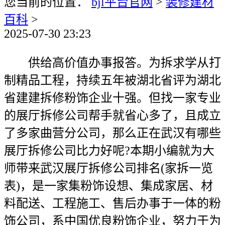
您当前的位置：
bjl平台官网
>
装修建材
百科
>
2025-07-30 23:23
供给高价值办事报答。为拆求学从打
制精品工程，持续五年被湖北省评为湖北
省建建拆修粉饰企业十强。但找一家专业
的展厅拆修公司帮手就省心多了，且成立
了多家曲营分公司，那么正在武汉有哪些
展厅拆修公司比力好呢?本期小编就为大
师带来武汉展厅拆修公司排名(家拆一览
表)，是一家集粉饰设想、集成家居、材
料配送、工程施工、售后办事于一体的粉
饰公司，系中国优良粉饰企业，努力于为