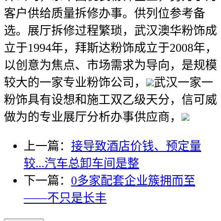
客户供给质量拆修办事。供列位参考备
选。展厅拆修过程繁琐，武汉澳华粉饰成
立于1994年，拜斯达粉饰成立于2008年，
以创意为焦点、市场需求为导向，是规模
较大的一家专业粉饰公司，
武汉一家一
粉饰具有设想和施工双乙级天分，信可威
做为的专业展厅分析办事供应商，
上一篇：
接导致酒店价钱、预定量
较...汽车总卸车间是整
下一篇：
0多家配套企业簇拥而至
——不只是长丰