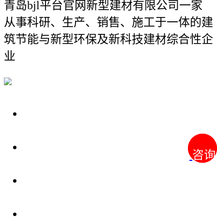
青岛bjl平台官网新型建材有限公司
一家
从事科研、生产、销售、施工于一体的建
筑节能与新型环保及新科技建材综合性企
业
关于我们
装修建材知识
咨询
咨询
装修建材百科
联系我们